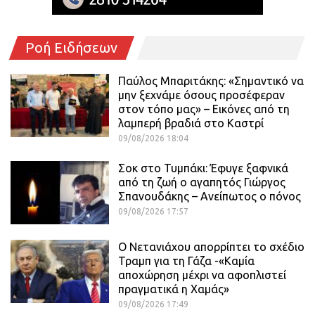
Ροή Ειδήσεων
Παύλος Μπαριτάκης: «Σημαντικό να
μην ξεχνάμε όσους προσέφεραν
στον τόπο μας» – Εικόνες από τη
λαμπερή βραδιά στο Καστρί
09/08/2026 18:04
Σοκ στο Τυμπάκι: Έφυγε ξαφνικά
από τη ζωή ο αγαπητός Γιώργος
Σπανουδάκης – Ανείπωτος ο πόνος
09/08/2026 17:57
Ο Νετανιάχου απορρίπτει το σχέδιο
Τραμπ για τη Γάζα -«Καμία
αποχώρηση μέχρι να αφοπλιστεί
πραγματικά η Χαμάς»
09/08/2026 17:49