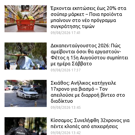
Έρχονται εκπτώσεις έως 20% στα
σούπερ μάρκετ – Ποια προϊόντα
μπαίνουν στο νέο πρόγραμμα
συγκράτησης τιμών
09/08/2026 17:41
Δεκαπενταύγουστος 2026: Πώς
αμείβονται όσοι θα εργαστούν-
Φέτος η 15η Αυγούστου συμπίπτει
με ημέρα Σάββατο
09/08/2026 17:37
Σκιάθος: Ανήλικος κατήγγειλε
17χρονο για βιασμό – Τον
απειλούσε με διαρροή βίντεο στο
διαδίκτυο
09/08/2026 13:45
Κίσσαμος: Συνελήφθη 32χρονος για
πέντε κλοπές από επιχειρήσεις
09/08/2026 13:42