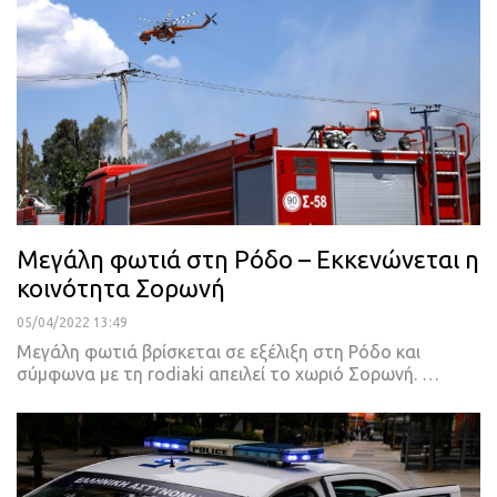
Μεγάλη φωτιά στη Ρόδο – Εκκενώνεται η
κοινότητα Σορωνή
05/04/2022 13:49
Μεγάλη φωτιά βρίσκεται σε εξέλιξη στη Ρόδο και
σύμφωνα με τη rodiaki απειλεί το χωριό Σορωνή.
…