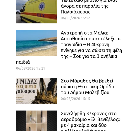
άνδρα σε παραλία της
Παλαιόχωρας
06/08/2026 15:32
Ανατροπή στα Μάλια:
Αυτοθυσία που κατέληξε σε
τραγωδία – Η 40χρονη
πνίγηκε για να σώσει τη φίλη
της – Σοκ για τα 3 ανήλικα
παιδιά
06/08/2026 15:21
Στο Μάραθος θα βρεθεί
αύριο η Θεατρική Ομάδα
του Δήμου Μαλεβιζίου
06/08/2026 15:15
Συνελήφθη 37χρονος στο
αεροδρόμιο «Ελ. Βενιζέλος»
με 4 μαχαίρια και δύο
ψαλίδια κλαδέματος