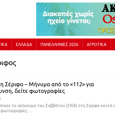
ΙΚΆ
ΕΛΛΆΔΑ
ΠΑΝΕΛΛΉΝΙΕΣ 2026
ΑΓΡΟΤΙΚΆ
ριφος
η Σέριφο – Μήνυμα από το «112» για
νση, δείτε φωτογραφίες
6
σπασε το απόγευμα του Σαββάτου (29/6) στη Σέριφο κοντά 
τε φωτογραφίες:…