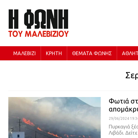
ΜΑΛΕΒΊΖΙ
ΚΡΉΤΗ
ΘΈΜΑΤΑ ΦΩΝΉΣ
ΑΘΛΗΤ
Σε
Φωτιά στ
απομάκρυ
29/06/2024 19:3
Πυρκαγιά ξέ
Λιβάδι. Δεί