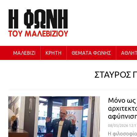
ΜΑΛΕΒΊΖΙ
ΚΡΉΤΗ
ΘΈΜΑΤΑ ΦΩΝΉΣ
ΑΘΛΗΤ
ΣΤΑΥΡΟΣ 
Μόνο ως 
αρχιτεκτ
αφύπνισ
08/05/2026 12:1
Η φιλοσοφία,