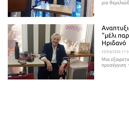
μια θεμελιώ
Αναπτυξι
“μέλι πα
Ηριδανό
30/04/2026 17:3
Μια εξαιρετ
προσέγγιση 