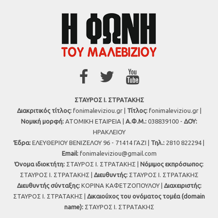
ΣΤΑΥΡΟΣ Ι. ΣΤΡΑΤΑΚΗΣ
Διακριτικός τίτλος:
fonimaleviziou.gr |
Τίτλος:
fonimaleviziou.gr |
Νομική μορφή:
ΑΤΟΜΙΚΗ ΕΤΑΙΡΕΙΑ |
Α.Φ.Μ.:
038839100 -
ΔΟΥ:
ΗΡΑΚΛΕΙΟΥ
Έδρα:
ΕΛΕΥΘΕΡΙΟΥ ΒΕΝΙΖΕΛΟΥ 96 - 71414 ΓΑΖΙ |
Τηλ.:
2810 822294 |
Εmail:
fonimaleviziou@gmail.com
Όνομα ιδιοκτήτη:
ΣΤΑΥΡΟΣ Ι. ΣΤΡΑΤΑΚΗΣ |
Νόμιμος εκπρόσωπος:
ΣΤΑΥΡΟΣ Ι. ΣΤΡΑΤΑΚΗΣ |
Διευθυντής:
ΣΤΑΥΡΟΣ Ι. ΣΤΡΑΤΑΚΗΣ
Διευθυντής σύνταξης:
ΚΟΡΙΝΑ ΚΑΦΕΤΖΟΠΟΥΛΟΥ |
Διαχειριστής:
ΣΤΑΥΡΟΣ Ι. ΣΤΡΑΤΑΚΗΣ |
Δικαιούχος του ονόματος τομέα (domain
name):
ΣΤΑΥΡΟΣ Ι. ΣΤΡΑΤΑΚΗΣ