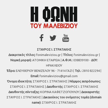
ΣΤΑΥΡΟΣ Ι. ΣΤΡΑΤΑΚΗΣ
Διακριτικός τίτλος:
fonimaleviziou.gr |
Τίτλος:
fonimaleviziou.gr |
Νομική μορφή:
ΑΤΟΜΙΚΗ ΕΤΑΙΡΕΙΑ |
Α.Φ.Μ.:
038839100 -
ΔΟΥ:
ΗΡΑΚΛΕΙΟΥ
Έδρα:
ΕΛΕΥΘΕΡΙΟΥ ΒΕΝΙΖΕΛΟΥ 96 - 71414 ΓΑΖΙ |
Τηλ.:
2810 822294 |
Εmail:
fonimaleviziou@gmail.com
Όνομα ιδιοκτήτη:
ΣΤΑΥΡΟΣ Ι. ΣΤΡΑΤΑΚΗΣ |
Νόμιμος εκπρόσωπος:
ΣΤΑΥΡΟΣ Ι. ΣΤΡΑΤΑΚΗΣ |
Διευθυντής:
ΣΤΑΥΡΟΣ Ι. ΣΤΡΑΤΑΚΗΣ
Διευθυντής σύνταξης:
ΚΟΡΙΝΑ ΚΑΦΕΤΖΟΠΟΥΛΟΥ |
Διαχειριστής:
ΣΤΑΥΡΟΣ Ι. ΣΤΡΑΤΑΚΗΣ |
Δικαιούχος του ονόματος τομέα (domain
name):
ΣΤΑΥΡΟΣ Ι. ΣΤΡΑΤΑΚΗΣ