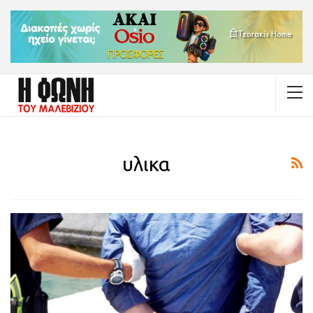
υλικα