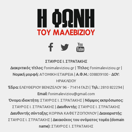
ΣΤΑΥΡΟΣ Ι. ΣΤΡΑΤΑΚΗΣ
Διακριτικός τίτλος:
fonimaleviziou.gr |
Τίτλος:
fonimaleviziou.gr |
Νομική μορφή:
ΑΤΟΜΙΚΗ ΕΤΑΙΡΕΙΑ |
Α.Φ.Μ.:
038839100 -
ΔΟΥ:
ΗΡΑΚΛΕΙΟΥ
Έδρα:
ΕΛΕΥΘΕΡΙΟΥ ΒΕΝΙΖΕΛΟΥ 96 - 71414 ΓΑΖΙ |
Τηλ.:
2810 822294 |
Εmail:
fonimaleviziou@gmail.com
Όνομα ιδιοκτήτη:
ΣΤΑΥΡΟΣ Ι. ΣΤΡΑΤΑΚΗΣ |
Νόμιμος εκπρόσωπος:
ΣΤΑΥΡΟΣ Ι. ΣΤΡΑΤΑΚΗΣ |
Διευθυντής:
ΣΤΑΥΡΟΣ Ι. ΣΤΡΑΤΑΚΗΣ
Διευθυντής σύνταξης:
ΚΟΡΙΝΑ ΚΑΦΕΤΖΟΠΟΥΛΟΥ |
Διαχειριστής:
ΣΤΑΥΡΟΣ Ι. ΣΤΡΑΤΑΚΗΣ |
Δικαιούχος του ονόματος τομέα (domain
name):
ΣΤΑΥΡΟΣ Ι. ΣΤΡΑΤΑΚΗΣ