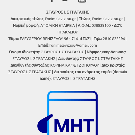
ΣΤΑΥΡΟΣ Ι. ΣΤΡΑΤΑΚΗΣ
Διακριτικός τίτλος:
fonimaleviziou.gr |
Τίτλος:
fonimaleviziou.gr |
Νομική μορφή:
ΑΤΟΜΙΚΗ ΕΤΑΙΡΕΙΑ |
Α.Φ.Μ.:
038839100 -
ΔΟΥ:
ΗΡΑΚΛΕΙΟΥ
Έδρα:
ΕΛΕΥΘΕΡΙΟΥ ΒΕΝΙΖΕΛΟΥ 96 - 71414 ΓΑΖΙ |
Τηλ.:
2810 822294 |
Εmail:
fonimaleviziou@gmail.com
Όνομα ιδιοκτήτη:
ΣΤΑΥΡΟΣ Ι. ΣΤΡΑΤΑΚΗΣ |
Νόμιμος εκπρόσωπος:
ΣΤΑΥΡΟΣ Ι. ΣΤΡΑΤΑΚΗΣ |
Διευθυντής:
ΣΤΑΥΡΟΣ Ι. ΣΤΡΑΤΑΚΗΣ
Διευθυντής σύνταξης:
ΚΟΡΙΝΑ ΚΑΦΕΤΖΟΠΟΥΛΟΥ |
Διαχειριστής:
ΣΤΑΥΡΟΣ Ι. ΣΤΡΑΤΑΚΗΣ |
Δικαιούχος του ονόματος τομέα (domain
name):
ΣΤΑΥΡΟΣ Ι. ΣΤΡΑΤΑΚΗΣ