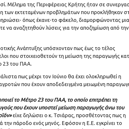
ησί. Μέλημα της Περιφέρειας Κρήτης ήταν σε συνεργα
ίριση των εκτεταμένων προβλημάτων που προκλήθηκαν στ
εκμηριώσει- όπως έκανε-το φάκελο, διαμορφώνοντας μι
ε να αναζητηθούν λύσεις για την αποζημίωση από την
γροτικής Ανάπτυξης υπόσχονταν πως έως το τέλος
λοι που στοιχειοθετούν τη μείωση της παραγωγής κατ
ο 23 του ΠΑΑ.
λιστα πως μέχρι τον Ιούνιο θα έχει ολοκληρωθεί η
 αγροτών που έχουν αποδεδειγμένα μειωμένη παραγωγ
οιεί το Μέτρο 23 του ΠΑΑ, το οποίο επιτρέπει τη
γούς που έχουν υποστεί μείωση παραγωγής άνω του
οϊόν»
είχε δηλώσει ο κ. Τσιάρας, προσθέτοντας πως η
 την πάροδο ενός μηνός. Εφόσον η Ε.Ε. εγκρίνει το