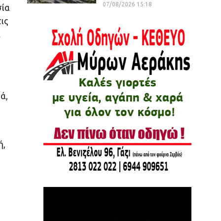
07/08/2026 15:18
σία
ις
α
ά,
ή,