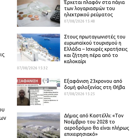
Έρχεται πλαφόν στα πάγια
των λογαριασμών του
ηλεκτρικού ρεύματος
07/08/2026 15:48
Στους πρωταγωνιστές του
ευρωπαϊκού τουρισμού η
Ελλάδα – Ισχυρές κρατήσεις
ις
και ζήτηση πέρα από το
καλοκαίρι
07/08/2026 15:32
Εξαφάνιση 23χρονου από
δομή φιλοξενίας στη Θήβα
07/08/2026 15:25
ου
Δήμας από Καστέλλι: «Τον
των
Νοέμβριο του 2028 το
αεροδρόμιο θα είναι πλήρως
επιχειρησιακό»