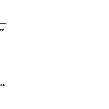
 το
ίτε