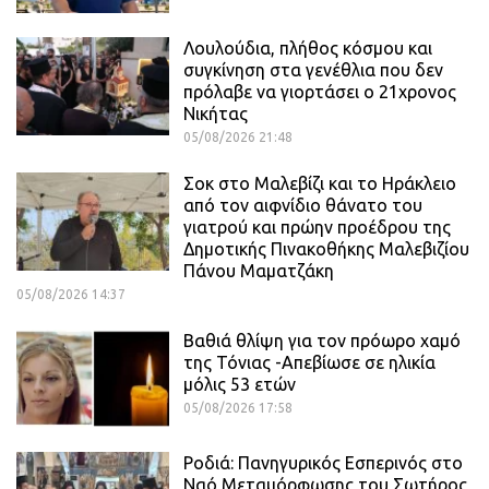
Λουλούδια, πλήθος κόσμου και
συγκίνηση στα γενέθλια που δεν
πρόλαβε να γιορτάσει ο 21χρονος
Νικήτας
05/08/2026 21:48
Σοκ στο Μαλεβίζι και το Ηράκλειο
από τον αιφνίδιο θάνατο του
γιατρού και πρώην προέδρου της
Δημοτικής Πινακοθήκης Μαλεβιζίου
Πάνου Μαματζάκη
05/08/2026 14:37
Βαθιά θλίψη για τον πρόωρο χαμό
της Τόνιας -Απεβίωσε σε ηλικία
μόλις 53 ετών
05/08/2026 17:58
Ροδιά: Πανηγυρικός Εσπερινός στο
Ναό Μεταμόρφωσης του Σωτήρος