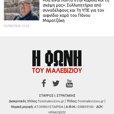
«Θα είναι πάντα στην καρδιά και τη
σκέψη μας»: Συλλυπητήρια από
συναδέλφους και 7η ΥΠΕ για τον
αιφνίδιο χαμό του Πάνου
Μαματζάκη
05/08/2026 15:05
ΣΤΑΥΡΟΣ Ι. ΣΤΡΑΤΑΚΗΣ
Διακριτικός τίτλος:
fonimaleviziou.gr |
Τίτλος:
fonimaleviziou.gr |
Νομική μορφή:
ΑΤΟΜΙΚΗ ΕΤΑΙΡΕΙΑ |
Α.Φ.Μ.:
038839100 -
ΔΟΥ:
ΗΡΑΚΛΕΙΟΥ