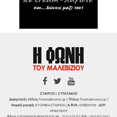
ΣΤΑΥΡΟΣ Ι. ΣΤΡΑΤΑΚΗΣ
Διακριτικός τίτλος:
fonimaleviziou.gr |
Τίτλος:
fonimaleviziou.gr |
Νομική μορφή:
ΑΤΟΜΙΚΗ ΕΤΑΙΡΕΙΑ |
Α.Φ.Μ.:
038839100 -
ΔΟΥ:
ΗΡΑΚΛΕΙΟΥ
Έδρα:
ΕΛΕΥΘΕΡΙΟΥ ΒΕΝΙΖΕΛΟΥ 96 - 71414 ΓΑΖΙ |
Τηλ.:
2810 822294 |