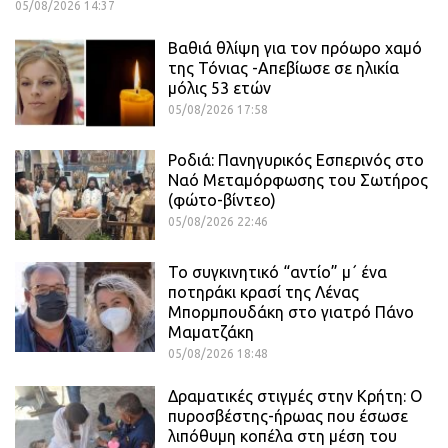
05/08/2026 14:37
Βαθιά θλίψη για τον πρόωρο χαμό
της Τόνιας -Απεβίωσε σε ηλικία
μόλις 53 ετών
05/08/2026 17:58
Ροδιά: Πανηγυρικός Εσπερινός στο
Ναό Μεταμόρφωσης του Σωτήρος
(φώτο-βίντεο)
05/08/2026 22:46
Το συγκινητικό “αντίο” μ΄ ένα
ποτηράκι κρασί της Λένας
Μπορμπουδάκη στο γιατρό Πάνο
Μαματζάκη
05/08/2026 18:48
Δραματικές στιγμές στην Κρήτη: Ο
πυροσβέστης-ήρωας που έσωσε
λιπόθυμη κοπέλα στη μέση του