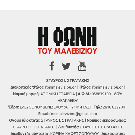
ΣΤΑΥΡΟΣ Ι. ΣΤΡΑΤΑΚΗΣ
Διακριτικός τίτλος:
fonimaleviziou.gr |
Τίτλος:
fonimaleviziou.gr |
Νομική μορφή:
ΑΤΟΜΙΚΗ ΕΤΑΙΡΕΙΑ |
Α.Φ.Μ.:
038839100 -
ΔΟΥ:
ΗΡΑΚΛΕΙΟΥ
Έδρα:
ΕΛΕΥΘΕΡΙΟΥ ΒΕΝΙΖΕΛΟΥ 96 - 71414 ΓΑΖΙ |
Τηλ.:
2810 822294 |
Εmail:
fonimaleviziou@gmail.com
Όνομα ιδιοκτήτη:
ΣΤΑΥΡΟΣ Ι. ΣΤΡΑΤΑΚΗΣ |
Νόμιμος εκπρόσωπος:
ΣΤΑΥΡΟΣ Ι. ΣΤΡΑΤΑΚΗΣ |
Διευθυντής:
ΣΤΑΥΡΟΣ Ι. ΣΤΡΑΤΑΚΗΣ
Διευθυντής σύνταξης:
ΚΟΡΙΝΑ ΚΑΦΕΤΖΟΠΟΥΛΟΥ |
Διαχειριστής: