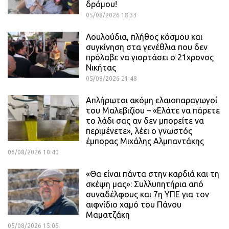
δρόμου!
05/08/2026 18:33
Λουλούδια, πλήθος κόσμου και
συγκίνηση στα γενέθλια που δεν
πρόλαβε να γιορτάσει ο 21χρονος
Νικήτας
05/08/2026 21:48
Απλήρωτοι ακόμη ελαιοπαραγωγοί
του Μαλεβιζίου – «Ελάτε να πάρετε
το λάδι σας αν δεν μπορείτε να
περιμένετε», λέει ο γνωστός
έμπορας Μιχάλης Αλμπαντάκης
06/08/2026 10:40
«Θα είναι πάντα στην καρδιά και τη
σκέψη μας»: Συλλυπητήρια από
συναδέλφους και 7η ΥΠΕ για τον
αιφνίδιο χαμό του Πάνου
Μαματζάκη
05/08/2026 15:05