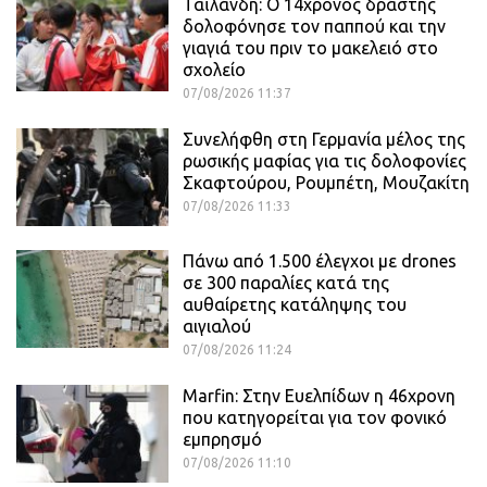
Ταϊλάνδη: Ο 14χρονος δράστης
δολοφόνησε τον παππού και την
γιαγιά του πριν το μακελειό στο
σχολείο
07/08/2026 11:37
Συνελήφθη στη Γερμανία μέλος της
ρωσικής μαφίας για τις δολοφονίες
Σκαφτούρου, Ρουμπέτη, Μουζακίτη
07/08/2026 11:33
Πάνω από 1.500 έλεγχοι με drones
σε 300 παραλίες κατά της
αυθαίρετης κατάληψης του
αιγιαλού
07/08/2026 11:24
Marfin: Στην Ευελπίδων η 46χρονη
που κατηγορείται για τον φονικό
εμπρησμό
07/08/2026 11:10