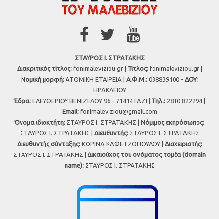
ΣΤΑΥΡΟΣ Ι. ΣΤΡΑΤΑΚΗΣ
Διακριτικός τίτλος:
fonimaleviziou.gr |
Τίτλος:
fonimaleviziou.gr |
Νομική μορφή:
ΑΤΟΜΙΚΗ ΕΤΑΙΡΕΙΑ |
Α.Φ.Μ.:
038839100 -
ΔΟΥ:
ΗΡΑΚΛΕΙΟΥ
Έδρα:
ΕΛΕΥΘΕΡΙΟΥ ΒΕΝΙΖΕΛΟΥ 96 - 71414 ΓΑΖΙ |
Τηλ.:
2810 822294 |
Εmail:
fonimaleviziou@gmail.com
Όνομα ιδιοκτήτη:
ΣΤΑΥΡΟΣ Ι. ΣΤΡΑΤΑΚΗΣ |
Νόμιμος εκπρόσωπος:
ΣΤΑΥΡΟΣ Ι. ΣΤΡΑΤΑΚΗΣ |
Διευθυντής:
ΣΤΑΥΡΟΣ Ι. ΣΤΡΑΤΑΚΗΣ
Διευθυντής σύνταξης:
ΚΟΡΙΝΑ ΚΑΦΕΤΖΟΠΟΥΛΟΥ |
Διαχειριστής:
ΣΤΑΥΡΟΣ Ι. ΣΤΡΑΤΑΚΗΣ |
Δικαιούχος του ονόματος τομέα (domain
name):
ΣΤΑΥΡΟΣ Ι. ΣΤΡΑΤΑΚΗΣ