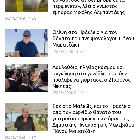
περιμένετε», λέει ο γνωστός
έμπορας Μιχάλης Αλμπαντάκης
06/08/2026 10:40
Θλίψη στο Ηράκλειο για τον
θάνατο του πνευμονολόγου Πάνου
Μαματζάκη
05/08/2026 13:57
Λουλούδια, πλήθος κόσμου και
συγκίνηση στα γενέθλια που δεν
πρόλαβε να γιορτάσει ο 21χρονος
Νικήτας
05/08/2026 21:48
Σοκ στο Μαλεβίζι και το Ηράκλειο
από τον αιφνίδιο θάνατο του
γιατρού και πρώην προέδρου της
Δημοτικής Πινακοθήκης Μαλεβιζίου
Πάνου Μαματζάκη
05/08/2026 14:37