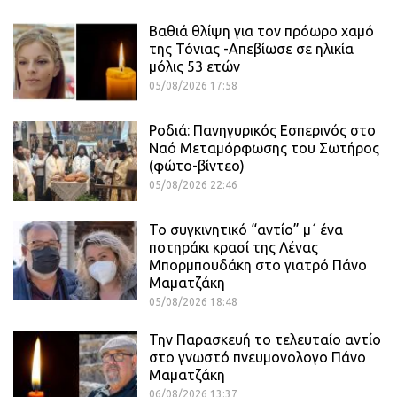
Βαθιά θλίψη για τον πρόωρο χαμό
της Τόνιας -Απεβίωσε σε ηλικία
μόλις 53 ετών
05/08/2026 17:58
Ροδιά: Πανηγυρικός Εσπερινός στο
Ναό Μεταμόρφωσης του Σωτήρος
(φώτο-βίντεο)
05/08/2026 22:46
Το συγκινητικό “αντίο” μ΄ ένα
ποτηράκι κρασί της Λένας
Μπορμπουδάκη στο γιατρό Πάνο
Μαματζάκη
05/08/2026 18:48
Την Παρασκευή το τελευταίο αντίο
στο γνωστό πνευμονολογο Πάνο
Μαματζάκη
06/08/2026 13:37