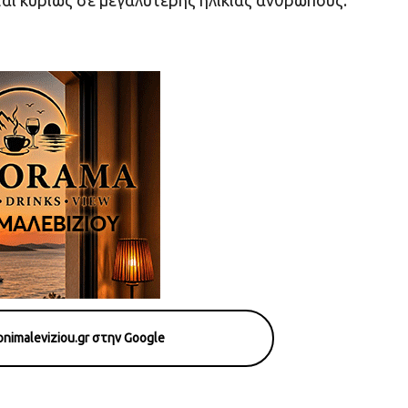
ι κυρίως σε μεγαλύτερης ηλικίας ανθρώπους.
nimaleviziou.gr στην Google