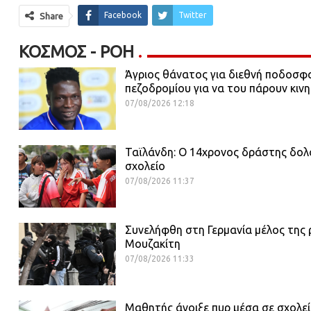
Facebook
Twitter
Share
ΚΌΣΜΟΣ - ΡΟΗ
Άγριος θάνατος για διεθνή ποδοσφ
πεζοδρομίου για να του πάρουν κιν
07/08/2026 12:18
Ταϊλάνδη: Ο 14χρονος δράστης δολο
σχολείο
07/08/2026 11:37
Συνελήφθη στη Γερμανία μέλος της 
Μουζακίτη
07/08/2026 11:33
Μαθητής άνοιξε πυρ μέσα σε σχολεί