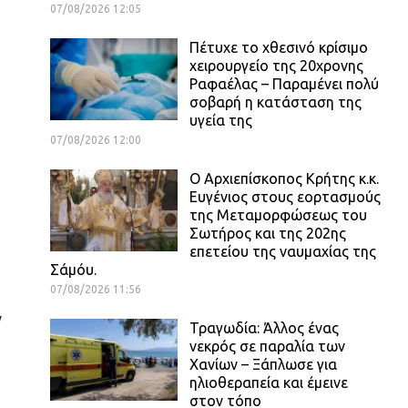
07/08/2026 12:05
Πέτυχε το χθεσινό κρίσιμο
χειρουργείο της 20χρονης
Ραφαέλας – Παραμένει πολύ
σοβαρή η κατάσταση της
υγεία της
07/08/2026 12:00
Ο Αρχιεπίσκοπος Κρήτης κ.κ.
Ευγένιος στους εορτασμούς
της Μεταμορφώσεως του
Σωτήρος και της 202ης
επετείου της ναυμαχίας της
Σάμόυ.
07/08/2026 11:56
ν
Τραγωδία: Άλλος ένας
νεκρός σε παραλία των
Χανίων – Ξάπλωσε για
ηλιοθεραπεία και έμεινε
στον τόπο