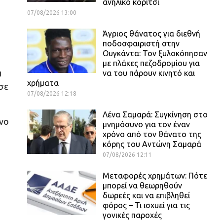
ανήλικο κορίτσι
07/08/2026 13:00
Άγριος θάνατος για διεθνή
ποδοσφαιριστή στην
Ουγκάντα: Τον ξυλοκόπησαν
με πλάκες πεζοδρομίου για
π
να του πάρουν κινητό και
χρήματα
σε
07/08/2026 12:18
Λένα Σαμαρά: Συγκίνηση στο
ενο
μνημόσυνο για τον έναν
χρόνο από τον θάνατο της
κόρης του Αντώνη Σαμαρά
07/08/2026 12:11
Μεταφορές χρημάτων: Πότε
μπορεί να θεωρηθούν
δωρεές και να επιβληθεί
φόρος – Τι ισχυεί για τις
γονικές παροχές