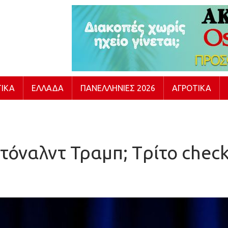
ΙΚΆ
ΕΛΛΆΔΑ
ΠΑΝΕΛΛΉΝΙΕΣ 2026
ΑΓΡΟΤΙΚΆ
Ντόναλντ Τραμπ; Tρίτο chec