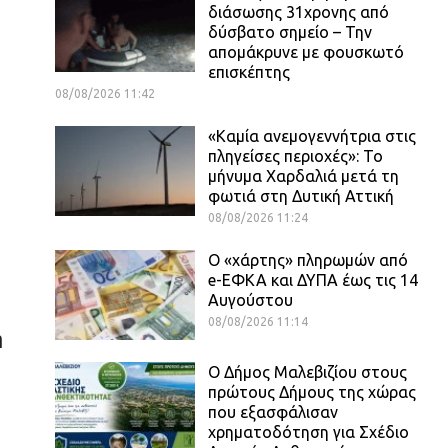
διάσωσης 31χρονης από
δύσβατο σημείο – Την
απομάκρυνε με φουσκωτό
επισκέπτης
08/08/2026 11:42
«Καμία ανεμογεννήτρια στις
πληγείσες περιοχές»: Το
μήνυμα Χαρδαλιά μετά τη
φωτιά στη Δυτική Αττική
08/08/2026 11:24
Ο «χάρτης» πληρωμών από
e-ΕΦΚΑ και ΔΥΠΑ έως τις 14
Αυγούστου
08/08/2026 11:14
η
Ο Δήμος Μαλεβιζίου στους
πρώτους Δήμους της χώρας
που εξασφάλισαν
χρηματοδότηση για Σχέδιο