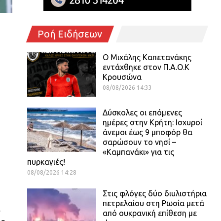
Ροή Ειδήσεων
O Mιχάλης Καπετανάκης
εντάχθηκε στον Π.Α.Ο.Κ
Κρουσώνα
08/08/2026 14:33
Δύσκολες οι επόμενες
ημέρες στην Κρήτη: Ισχυροί
άνεμοι έως 9 μποφόρ θα
σαρώσουν το νησί –
«Καμπανάκι» για τις
πυρκαγιές!
08/08/2026 14:28
Στις φλόγες δύο διυλιστήρια
πετρελαίου στη Ρωσία μετά
ε
από ουκρανική επίθεση με