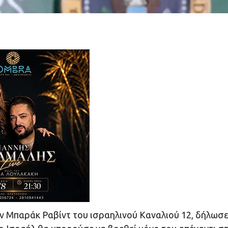
ον Μπαράκ Ραβίντ του ισραηλινού Καναλιού 12, δήλωσ