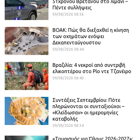
51χρονου Βρετανού στο λιμάνι –
Πέντε συλλήψεις
09/08/2026 08:56
ΒΟΑΚ: Πώς θα διεξαχθεί η κίνηση
των οχημάτων ενόψει
Δεκαπενταύγουστου
09/08/2026 08:44
Βραζιλία: 4 νεκροί από συντριβή
ελικοπτέρου στο Ρίο ντε Τζανέιρο
09/08/2026 08:40
Συντάξεις Σεπτεμβρίου: Πότε
πληρώνονται οι συνταξιούχοι –
«Κλείδωσαν» οι ημερομηνίες
καταβολής
09/08/2026 08:34
«Τουρισμός για Όλους 2026-2027»: