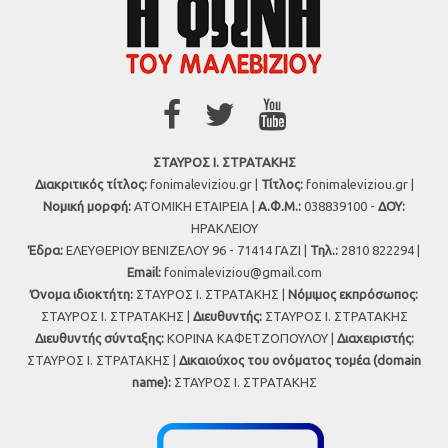
ΣΤΑΥΡΟΣ Ι. ΣΤΡΑΤΑΚΗΣ
Διακριτικός τίτλος:
fonimaleviziou.gr |
Τίτλος:
fonimaleviziou.gr |
Νομική μορφή:
ΑΤΟΜΙΚΗ ΕΤΑΙΡΕΙΑ |
Α.Φ.Μ.:
038839100 -
ΔΟΥ:
ΗΡΑΚΛΕΙΟΥ
Έδρα:
ΕΛΕΥΘΕΡΙΟΥ ΒΕΝΙΖΕΛΟΥ 96 - 71414 ΓΑΖΙ |
Τηλ.:
2810 822294 |
Εmail:
fonimaleviziou@gmail.com
Όνομα ιδιοκτήτη:
ΣΤΑΥΡΟΣ Ι. ΣΤΡΑΤΑΚΗΣ |
Νόμιμος εκπρόσωπος:
ΣΤΑΥΡΟΣ Ι. ΣΤΡΑΤΑΚΗΣ |
Διευθυντής:
ΣΤΑΥΡΟΣ Ι. ΣΤΡΑΤΑΚΗΣ
Διευθυντής σύνταξης:
ΚΟΡΙΝΑ ΚΑΦΕΤΖΟΠΟΥΛΟΥ |
Διαχειριστής:
ΣΤΑΥΡΟΣ Ι. ΣΤΡΑΤΑΚΗΣ |
Δικαιούχος του ονόματος τομέα (domain
name):
ΣΤΑΥΡΟΣ Ι. ΣΤΡΑΤΑΚΗΣ