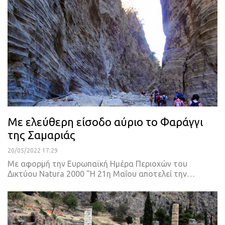
Με ελεύθερη είσοδο αύριο το Φαράγγι
της Σαμαριάς
20/05/2022 17:29
Με αφορμή την Ευρωπαϊκή Ημέρα Περιοχών του
Δικτύου Natura 2000
"Η 21η Μαΐου αποτελεί την
…