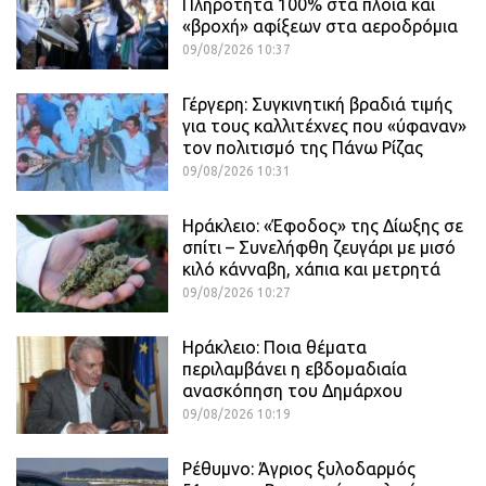
Πληρότητα 100% στα πλοία και
«βροχή» αφίξεων στα αεροδρόμια
09/08/2026 10:37
Γέργερη: Συγκινητική βραδιά τιμής
για τους καλλιτέχνες που «ύφαναν»
τον πολιτισμό της Πάνω Ρίζας
09/08/2026 10:31
Ηράκλειο: «Έφοδος» της Δίωξης σε
σπίτι – Συνελήφθη ζευγάρι με μισό
κιλό κάνναβη, χάπια και μετρητά
09/08/2026 10:27
Ηράκλειο: Ποια θέματα
περιλαμβάνει η εβδομαδιαία
ανασκόπηση του Δημάρχου
09/08/2026 10:19
Ρέθυμνο: Άγριος ξυλοδαρμός