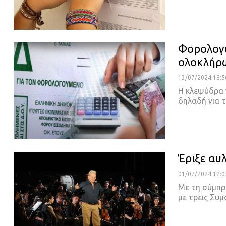
Φορολογι
ολοκλήρ
13/07/2024 18:5
Η κλεψύδρα 
δηλαδή για 
Έριξε αυ
01/07/2024 12:0
Με τη σύμπρ
με τρεις Συ