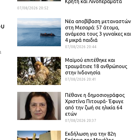
Κρήτη και Λινοπεράματα
07/08/2026 20:52
Νέα αποβίβαση μεταναστών
ου
στη Μεσαρά: 57 άτομα,
ανάμεσα τους 3 γυναίκες και
4 μικρά παιδιά
07/08/2026 20:44
α
Μαϊμού επιτέθηκε και
τραυμάτισε 18 ανθρώπους
στην Ινδονησία
07/08/2026 20:41
Πέθανε η δημοσιογράφος
Χριστίνα Πιτουρά- Έφυγε
από την ζωή σε ηλικία 64
ετών
07/08/2026 20:37
Εκδήλωση για την 82η
Επέτειο της Μεγάλης