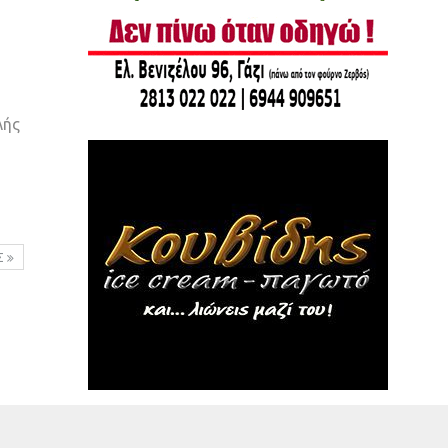
λής
Σ