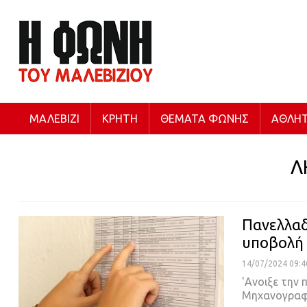
ΜΑΛΕΒΊΖΙ
ΚΡΉΤΗ
ΘΈΜΑΤΑ ΦΩΝΉΣ
ΑΘΛΗΤ
Λ
Πανελλαδι
υποβολή 
14/07/2024 09:4
'Ανοιξε την
Μηχανογραφ