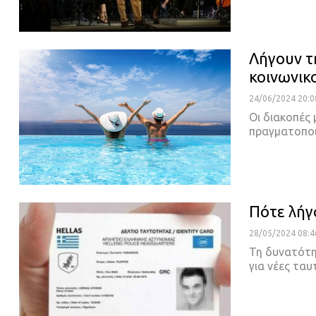
Λήγουν τ
κοινωνικ
24/06/2024 20:0
Οι διακοπές
πραγματοπο
Πότε λήγ
28/05/2024 08:4
Τη δυνατότη
για νέες ταυ