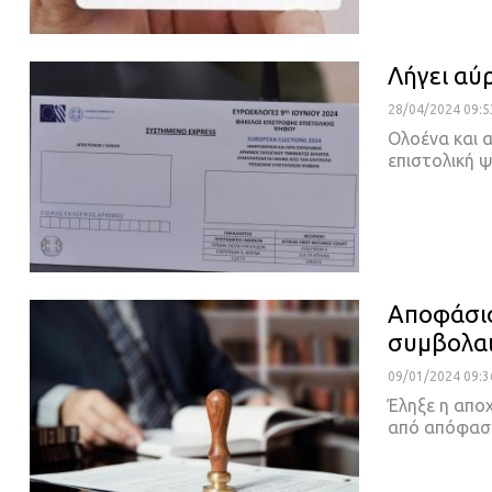
Λήγει αύ
28/04/2024 09:5
Ολοένα και 
επιστολική 
Αποφάσισ
συμβολα
09/01/2024 09:3
Έληξε η απο
από απόφασ