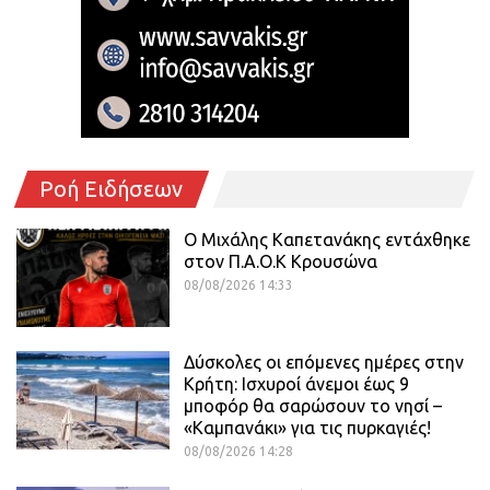
Ροή Ειδήσεων
O Mιχάλης Καπετανάκης εντάχθηκε
στον Π.Α.Ο.Κ Κρουσώνα
08/08/2026 14:33
Δύσκολες οι επόμενες ημέρες στην
Κρήτη: Ισχυροί άνεμοι έως 9
μποφόρ θα σαρώσουν το νησί –
«Καμπανάκι» για τις πυρκαγιές!
08/08/2026 14:28