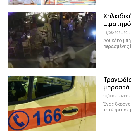
Χαλκιδικ
αιματηρό
19/08/2024 20:4
Λουκέτο μπήκ
περασμένης
Τραγωδία
μπροστά 
18/08/2024 11:2
Ένας 8χρονο
κατέρρευσε 