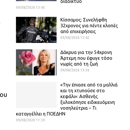
διαδίκτυο
09/08/2026 13:45
Κίσσαμος: Συνελήφθη
ν
32χρονος για πέντε κλοπές
από επιχειρήσεις
09/08/2026 13:42
Δάκρυα για την 54χρονη
Άρτεμη που έφυγε τόσο
νωρίς από τη ζωή
09/08/2026 13:36
«Την έπιασε από τα μαλλιά
και τη χτυπούσε στο
νου
κεφάλι»: Ασθενής
ξυλοκόπησε ειδικευόμενη
νοσηλεύτρια – Τι
καταγγέλλει η ΠΟΕΔΗΝ
09/08/2026 11:59