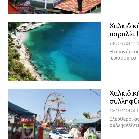
Χαλκιδικ
παραλία 
24/08/2024 17:4
Η απαγόρευσ
Ιερισσού κα
Χαλκιδική
συλληφθέ
20/08/2024 20:5
Ελεύθεροι α
συλληφθέντε