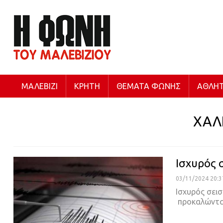
ΜΑΛΕΒΊΖΙ
ΚΡΉΤΗ
ΘΈΜΑΤΑ ΦΩΝΉΣ
ΑΘΛΗΤ
ΧΑΛ
Ισχυρός 
03/11/2024 20:3
Ισχυρός σεισ
προκαλώντα