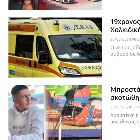
19χρονος
Χαλκιδικ
20/08/2024 08:2
Ο νεαρός έδ
σοβαρά σε 
Μπροστά 
σκοτώθηκ
20/08/2024 11:4
Δραματική η
υπεύθυνος τ