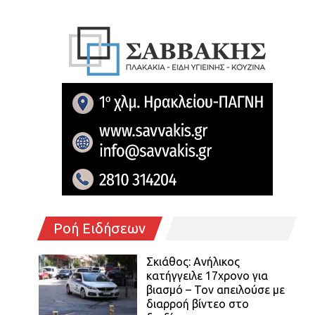
Ροή Ειδήσεων
Σκιάθος: Ανήλικος
κατήγγειλε 17χρονο για
βιασμό – Τον απειλούσε με
διαρροή βίντεο στο