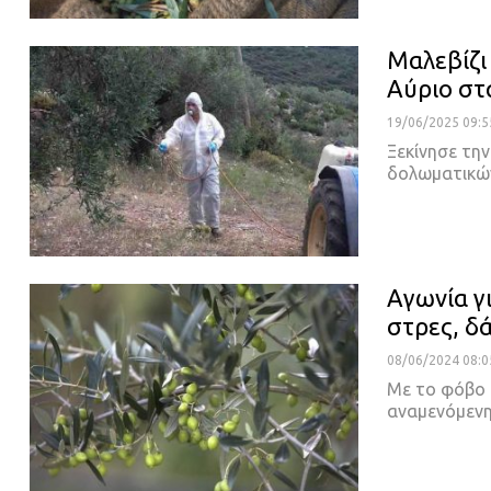
Μαλεβίζι 
Αύριο στ
19/06/2025 09:5
Ξεκίνησε την
δολωματικώ
Αγωνία γ
στρες, δ
08/06/2024 08:0
Με το φόβο 
αναμενόμεν