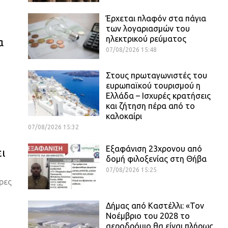
Έρχεται πλαφόν στα πάγια
των λογαριασμών του
ηλεκτρικού ρεύματος
α
07/08/2026 15:48
Στους πρωταγωνιστές του
ευρωπαϊκού τουρισμού η
Ελλάδα – Ισχυρές κρατήσεις
και ζήτηση πέρα από το
καλοκαίρι
07/08/2026 15:32
Εξαφάνιση 23χρονου από
ι
δομή φιλοξενίας στη Θήβα
07/08/2026 15:25
ρες
Δήμας από Καστέλλι: «Τον
Νοέμβριο του 2028 το
αεροδρόμιο θα είναι πλήρως