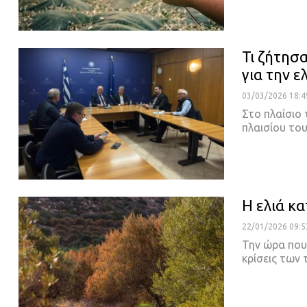
Τι ζήτησ
για την ε
03/03/2026 18:4
Στο πλαίσιο
πλαισίου το
Η ελιά κ
22/01/2026 09:5
Την ώρα που 
κρίσεις των