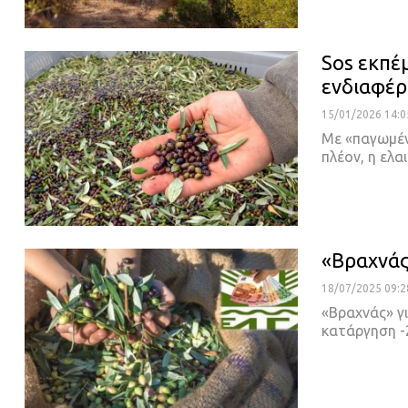
Sos εκπέμ
ενδιαφέρ
15/01/2026 14:0
Με «παγωμένη
πλέον, η ελα
«Βραχνάς
18/07/2025 09:2
«Βραχνάς» γ
κατάργηση -