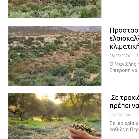
Προστασί
ελαιοκαλ
κλιματικ
28/05/2026 11:5
Ο Μανώλης Κ
Επιτροπή να
Σε τροχι
πρέπει ν
07/05/2026 11:5
Σε μια κρίσι
καθώς η Περ