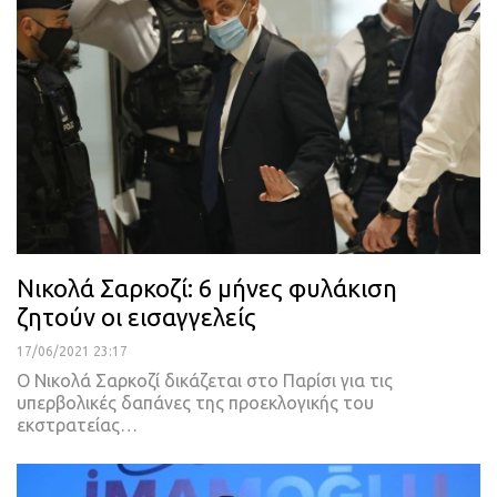
Νικολά Σαρκοζί: 6 μήνες φυλάκιση
ζητούν οι εισαγγελείς
17/06/2021 23:17
Ο Νικολά Σαρκοζί δικάζεται στο Παρίσι για τις
υπερβολικές δαπάνες της προεκλογικής του
εκστρατείας
…