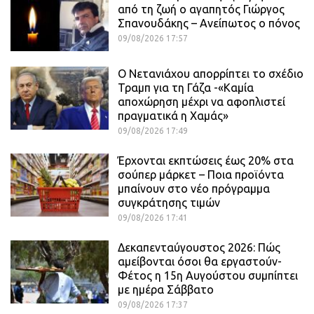
από τη ζωή ο αγαπητός Γιώργος
Σπανουδάκης – Ανείπωτος ο πόνος
09/08/2026 17:57
Ο Νετανιάχου απορρίπτει το σχέδιο
Τραμπ για τη Γάζα -«Καμία
αποχώρηση μέχρι να αφοπλιστεί
πραγματικά η Χαμάς»
09/08/2026 17:49
Έρχονται εκπτώσεις έως 20% στα
σούπερ μάρκετ – Ποια προϊόντα
μπαίνουν στο νέο πρόγραμμα
συγκράτησης τιμών
09/08/2026 17:41
Δεκαπενταύγουστος 2026: Πώς
αμείβονται όσοι θα εργαστούν-
Φέτος η 15η Αυγούστου συμπίπτει
με ημέρα Σάββατο
09/08/2026 17:37