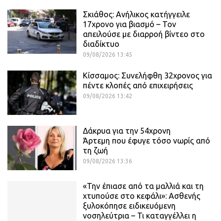
Σκιάθος: Ανήλικος κατήγγειλε
17χρονο για βιασμό – Τον
απειλούσε με διαρροή βίντεο στο
διαδίκτυο
09/08/2026 13:45
Κίσσαμος: Συνελήφθη 32χρονος για
πέντε κλοπές από επιχειρήσεις
09/08/2026 13:42
Δάκρυα για την 54χρονη
Άρτεμη που έφυγε τόσο νωρίς από
τη ζωή
09/08/2026 13:36
«Την έπιασε από τα μαλλιά και τη
χτυπούσε στο κεφάλι»: Ασθενής
ξυλοκόπησε ειδικευόμενη
νοσηλεύτρια – Τι καταγγέλλει η