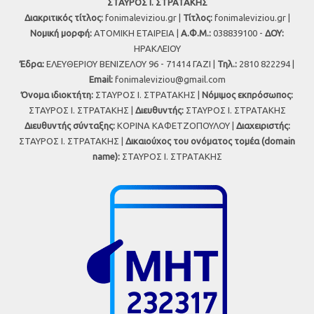
ΣΤΑΥΡΟΣ Ι. ΣΤΡΑΤΑΚΗΣ
Διακριτικός τίτλος:
fonimaleviziou.gr |
Τίτλος:
fonimaleviziou.gr |
Νομική μορφή:
ΑΤΟΜΙΚΗ ΕΤΑΙΡΕΙΑ |
Α.Φ.Μ.:
038839100 -
ΔΟΥ:
ΗΡΑΚΛΕΙΟΥ
Έδρα:
ΕΛΕΥΘΕΡΙΟΥ ΒΕΝΙΖΕΛΟΥ 96 - 71414 ΓΑΖΙ |
Τηλ.:
2810 822294 |
Εmail:
fonimaleviziou@gmail.com
Όνομα ιδιοκτήτη:
ΣΤΑΥΡΟΣ Ι. ΣΤΡΑΤΑΚΗΣ |
Νόμιμος εκπρόσωπος:
ΣΤΑΥΡΟΣ Ι. ΣΤΡΑΤΑΚΗΣ |
Διευθυντής:
ΣΤΑΥΡΟΣ Ι. ΣΤΡΑΤΑΚΗΣ
Διευθυντής σύνταξης:
ΚΟΡΙΝΑ ΚΑΦΕΤΖΟΠΟΥΛΟΥ |
Διαχειριστής:
ΣΤΑΥΡΟΣ Ι. ΣΤΡΑΤΑΚΗΣ |
Δικαιούχος του ονόματος τομέα (domain
name):
ΣΤΑΥΡΟΣ Ι. ΣΤΡΑΤΑΚΗΣ