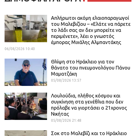
Απλήρωτοι ακόμη ελαιοπαραγωγοί
του Μαλεβιζίου – «Ελάτε να πάρετε
το λάδι σας αν δεν μπορείτε να
περιμένετε», λέει ο γνωστός
έμπορας Μιχάλης Αλμπαντάκης
06/08/2026 10:40
Θλίψη στο Ηράκλειο για τον
θάνατο του πνευμονολόγου Πάνου
Μαματζάκη
05/08/2026 13:57
Λουλούδια, πλήθος κόσμου και
συγκίνηση στα γενέθλια που δεν
πρόλαβε να γιορτάσει ο 21χρονος
Νικήτας
05/08/2026 21:48
Σοκ στο Μαλεβίζι και το Ηράκλειο