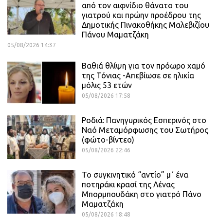
από τον αιφνίδιο θάνατο του
γιατρού και πρώην προέδρου της
Δημοτικής Πινακοθήκης Μαλεβιζίου
Πάνου Μαματζάκη
05/08/2026 14:37
Βαθιά θλίψη για τον πρόωρο χαμό
της Τόνιας -Απεβίωσε σε ηλικία
μόλις 53 ετών
05/08/2026 17:58
Ροδιά: Πανηγυρικός Εσπερινός στο
Ναό Μεταμόρφωσης του Σωτήρος
(φώτο-βίντεο)
05/08/2026 22:46
Το συγκινητικό “αντίο” μ΄ ένα
ποτηράκι κρασί της Λένας
Μπορμπουδάκη στο γιατρό Πάνο
Μαματζάκη
05/08/2026 18:48