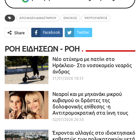
ΑΠΟΦΑΣΗ ΔΙΚΑΣΤΗΡΙΟΥ
ΕΝΟΧΟΣ
ΨΕΥΤΟΓΙΑΤΡΟΣ
Facebook
Twitter
Share
ΡΟΉ ΕΙΔΉΣΕΩΝ - ΡΟΗ
Νέο ατύχημα με πατίνι στο
Ηράκλειο- Στο νοσοκομείο νεαρός
άνδρας
31/07/2026 18:33
Νεαροί και με μηχανάκι μικρού
κυβισμού οι δράστες της
δολοφονικής επίθεσης -η
Αντιτρομοκρατική στα ίχνη τους
02/07/2026 20:30
Έχρονται αλλαγές στο ιδιοκτησιακό
καθεστώς των πολυκατοικιών μετά