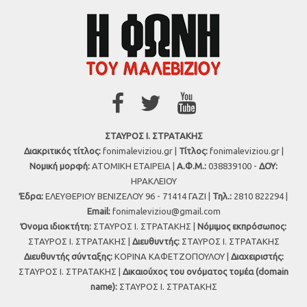
ΣΤΑΥΡΟΣ Ι. ΣΤΡΑΤΑΚΗΣ
Διακριτικός τίτλος:
fonimaleviziou.gr |
Τίτλος:
fonimaleviziou.gr |
Νομική μορφή:
ΑΤΟΜΙΚΗ ΕΤΑΙΡΕΙΑ |
Α.Φ.Μ.:
038839100 -
ΔΟΥ:
ΗΡΑΚΛΕΙΟΥ
Έδρα:
ΕΛΕΥΘΕΡΙΟΥ ΒΕΝΙΖΕΛΟΥ 96 - 71414 ΓΑΖΙ |
Τηλ.:
2810 822294 |
Εmail:
fonimaleviziou@gmail.com
Όνομα ιδιοκτήτη:
ΣΤΑΥΡΟΣ Ι. ΣΤΡΑΤΑΚΗΣ |
Νόμιμος εκπρόσωπος:
ΣΤΑΥΡΟΣ Ι. ΣΤΡΑΤΑΚΗΣ |
Διευθυντής:
ΣΤΑΥΡΟΣ Ι. ΣΤΡΑΤΑΚΗΣ
Διευθυντής σύνταξης:
ΚΟΡΙΝΑ ΚΑΦΕΤΖΟΠΟΥΛΟΥ |
Διαχειριστής:
ΣΤΑΥΡΟΣ Ι. ΣΤΡΑΤΑΚΗΣ |
Δικαιούχος του ονόματος τομέα (domain
name):
ΣΤΑΥΡΟΣ Ι. ΣΤΡΑΤΑΚΗΣ