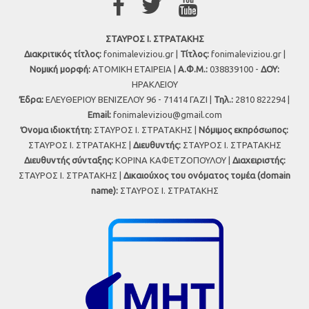
ΣΤΑΥΡΟΣ Ι. ΣΤΡΑΤΑΚΗΣ
Διακριτικός τίτλος:
fonimaleviziou.gr |
Τίτλος:
fonimaleviziou.gr |
Νομική μορφή:
ΑΤΟΜΙΚΗ ΕΤΑΙΡΕΙΑ |
Α.Φ.Μ.:
038839100 -
ΔΟΥ:
ΗΡΑΚΛΕΙΟΥ
Έδρα:
ΕΛΕΥΘΕΡΙΟΥ ΒΕΝΙΖΕΛΟΥ 96 - 71414 ΓΑΖΙ |
Τηλ.:
2810 822294 |
Εmail:
fonimaleviziou@gmail.com
Όνομα ιδιοκτήτη:
ΣΤΑΥΡΟΣ Ι. ΣΤΡΑΤΑΚΗΣ |
Νόμιμος εκπρόσωπος:
ΣΤΑΥΡΟΣ Ι. ΣΤΡΑΤΑΚΗΣ |
Διευθυντής:
ΣΤΑΥΡΟΣ Ι. ΣΤΡΑΤΑΚΗΣ
Διευθυντής σύνταξης:
ΚΟΡΙΝΑ ΚΑΦΕΤΖΟΠΟΥΛΟΥ |
Διαχειριστής:
ΣΤΑΥΡΟΣ Ι. ΣΤΡΑΤΑΚΗΣ |
Δικαιούχος του ονόματος τομέα (domain
name):
ΣΤΑΥΡΟΣ Ι. ΣΤΡΑΤΑΚΗΣ