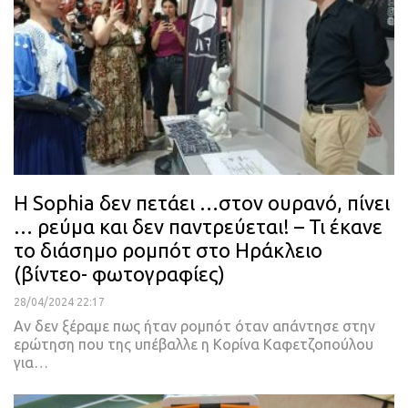
H Sophia δεν πετάει …στον ουρανό, πίνει
… ρεύμα και δεν παντρεύεται! – Τι έκανε
το διάσημο ρομπότ στο Ηράκλειο
(βίντεο- φωτογραφίες)
28/04/2024 22:17
Αν δεν ξέραμε πως ήταν ρομπότ όταν απάντησε στην
ερώτηση που της υπέβαλλε η Κορίνα Καφετζοπούλου
για…