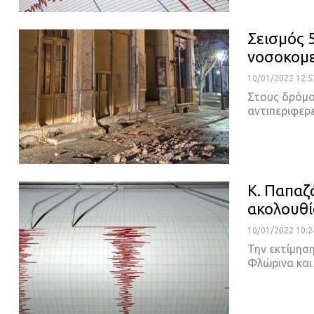
Σεισμός 
νοσοκομε
10/01/2022 12:5
Στους δρόμου
αντιπεριφερ
Κ. Παπαζ
ακολουθί
10/01/2022 10:2
Την εκτίμησ
Φλώρινα και