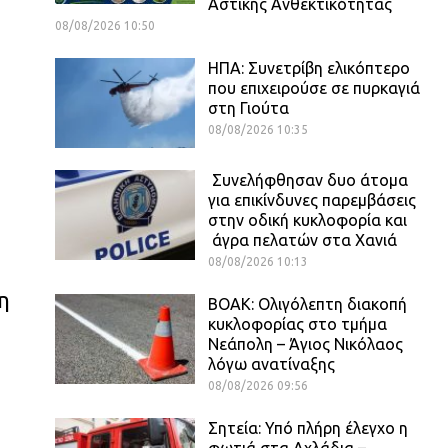
Αστικής Ανθεκτικότητας
08/08/2026 10:50
ΗΠΑ: Συνετρίβη ελικόπτερο
που επιχειρούσε σε πυρκαγιά
στη Γιούτα
08/08/2026 10:35
Συνελήφθησαν δυο άτομα
για επικίνδυνες παρεμβάσεις
στην οδική κυκλοφορία και
άγρα πελατών στα Χανιά
08/08/2026 10:13
η
ΒΟΑΚ: Ολιγόλεπτη διακοπή
κυκλοφορίας στο τμήμα
Νεάπολη – Άγιος Νικόλαος
λόγω ανατίναξης
08/08/2026 09:56
Σητεία: Υπό πλήρη έλεγχο η
φωτιά στα Αχλάδια –