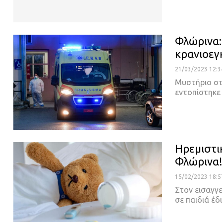
Φλώρινα:
κρανιοεγ
21/03/2023 12:3
Μυστήριο στ
εντοπίστηκε 
Ηρεμιστι
Φλώρινα
15/02/2023 18:5
Στον εισαγγ
σε παιδιά έδ