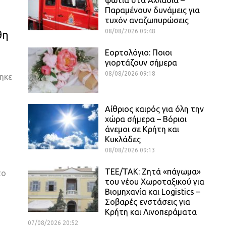
Παραμένουν δυνάμεις για
τυχόν αναζωπυρώσεις
08/08/2026 09:48
θη
Εορτολόγιο: Ποιοι
γιορτάζουν σήμερα
08/08/2026 09:18
τηκε
Αίθριος καιρός για όλη την
χώρα σήμερα – Βόριοι
άνεμοι σε Κρήτη και
Κυκλάδες
08/08/2026 09:13
ΤΕΕ/ΤΑΚ: Ζητά «πάγωμα»
το
του νέου Χωροταξικού για
Βιομηχανία και Logistics –
Σοβαρές ενστάσεις για
Κρήτη και Λινοπεράματα
07/08/2026 20:52