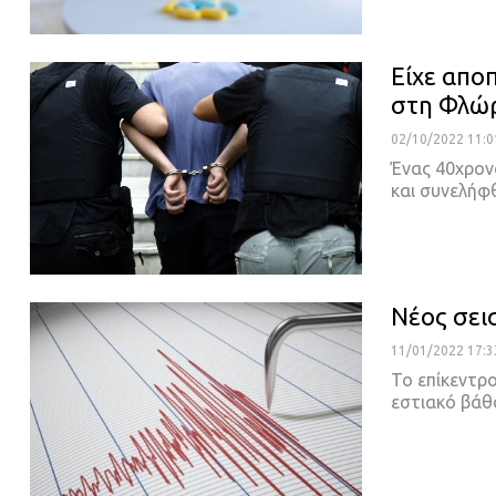
Είχε απο
στη Φλώ
02/10/2022 11:0
Ένας 40χρον
και συνελήφ
Νέος σει
11/01/2022 17:3
Το επίκεντρο
εστιακό βάθ