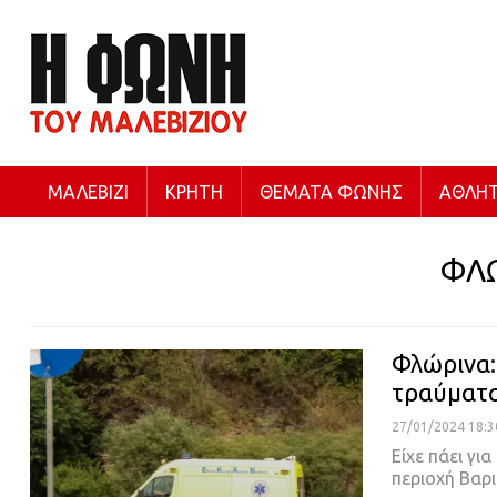
ΜΑΛΕΒΊΖΙ
ΚΡΉΤΗ
ΘΈΜΑΤΑ ΦΩΝΉΣ
ΑΘΛΗΤ
ΦΛ
Φλώρινα:
τραύματα
27/01/2024 18:3
Είχε πάει γι
περιοχή Βαρ