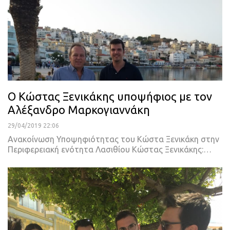
O Κώστας Ξενικάκης υποψήφιος με τον
Αλέξανδρο Μαρκογιαννάκη
29/04/2019 22:06
Ανακοίνωση Υποψηφιότητας του Κώστα Ξενικάκη στην
Περιφερειακή ενότητα Λασιθίου
Κώστας Ξενικάκης:
…