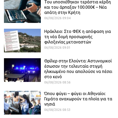
Του υποσχέθηκαν τεράστια κέρδη
και του άρπαξαν 100.000€ – Νέα
απάτη στην Κρήτη
06/08/2026 09:04
Ηράκλειο: Στο ΦΕΚ η απόφαση για
τη νέα δομή προσωρινής
φιλοξενίας μεταναστών
06/08/2026 09:01
Θρίλερ στην Ελούντα: Αστυνομικοί
έσωσαν την τελευταία στιγμή
ηλικιωμένο που απειλούσε να πέσει
στο κενό
06/08/2026 08:56
Όπου φύγει – φύγει οι Αθηναίοι:
Γεμάτα αναχωρούν τα πλοία για τα
νησιά
06/08/2026 08:53