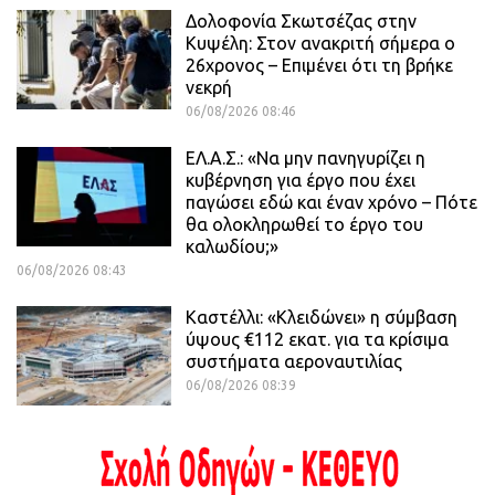
Δολοφονία Σκωτσέζας στην
Κυψέλη: Στον ανακριτή σήμερα ο
26χρονος – Επιμένει ότι τη βρήκε
νεκρή
06/08/2026 08:46
ΕΛ.Α.Σ.: «Να μην πανηγυρίζει η
κυβέρνηση για έργο που έχει
παγώσει εδώ και έναν χρόνο – Πότε
θα ολοκληρωθεί το έργο του
καλωδίου;»
06/08/2026 08:43
Καστέλλι: «Κλειδώνει» η σύμβαση
ύψους €112 εκατ. για τα κρίσιμα
συστήματα αεροναυτιλίας
06/08/2026 08:39